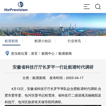
航谱新闻
航谱小知识
行业资讯
您当前位置：
首页
/
新闻中心
/
航谱新闻
安徽省科技厅厅长罗平一行赴航谱时代调研
分类：航谱新闻
发布时间：2023-04-17
4月12日，安徽省科技厅厅长罗平率队赴合肥航谱时代调研,合
肥市委常委、包河区委书记程雪涛、省科技厅二级巡视员杨晓阳及
科技厅、包河区政府有关领导陪同调研。