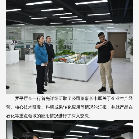
罗平厅长一行首先详细听取了公司董事长韦军关于企业生产经
营、核心技术研发、科研成果转化应用等情况的汇报，并就产品在
石化等重点领域的应用情况进行了深入交流。