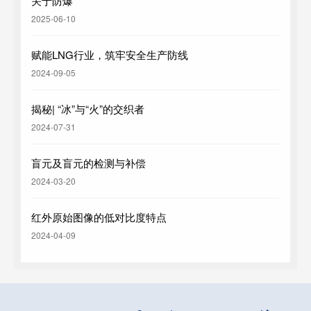
关于防爆
2025-06-10
赋能LNG行业，筑牢安全生产防线
2024-09-05
揭秘| “冰”与“火”的交织者
2024-07-31
盲元及盲元的检测与补偿
2024-03-20
红外原始图像的低对比度特点
2024-04-09