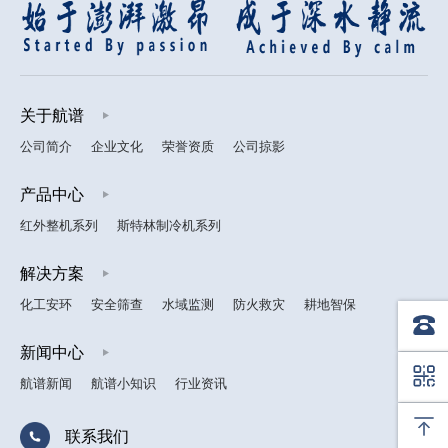
关于航谱
公司简介
企业文化
荣誉资质
公司掠影
产品中心
红外整机系列
斯特林制冷机系列
解决方案
化工安环
安全筛查
水域监测
防火救灾
耕地智保
新闻中心
626168
航谱新闻
航谱小知识
行业资讯
联系我们