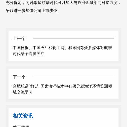
充分肯定，同时希望航谱时代可以加大与政府金融部门对接力度，
争取进一步加快公司上市步伐。
上一个
中国日报、中国石油和化工网、和讯网等众多媒体对航谱
时代给予高度关注
下一个
合肥航谱时代与国家海洋技术中心领导就海洋环境监测领
域交流学习
相关资讯