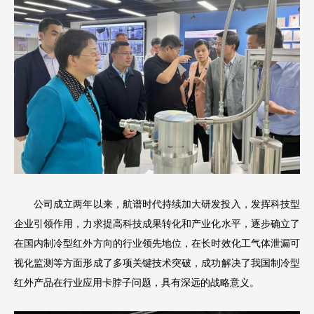
公司成立两年以来，航谱时代持续加大研发投入，发挥科技型
企业引领作用，力求提高科技成果转化和产业化水平，逐步确立了
在国内制冷型红外方向的行业领先地位，在长时效化工气体泄漏可
视化监测等方面形成了多项关键技术突破，成功解决了我国制冷型
红外产品在行业应用卡脖子问题，具有深远的战略意义。