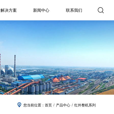
解决方案
新闻中心
联系我们
您当前位置：
首页
/
产品中心
/
红外整机系列